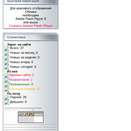
Быстрая навигация
Для красивого отображения
Облака
необходим
Adobe Flash Player 9
или выше
Скачать Adobe Flash Player
Статистика
Зарег. на сайте
»
Всего: 37
Новых за месяц: 0
Новых за неделю: 0
Новых вчера: 0
Новых сегодня: 0
Из них
»
Админы сайта: 2
Модераторов: 2
Проверенных: 0
Обычных юзеров: 33
По полу
»
Парней: 28
Девушек: 9
_____________________
»
Кто был на сайте
: