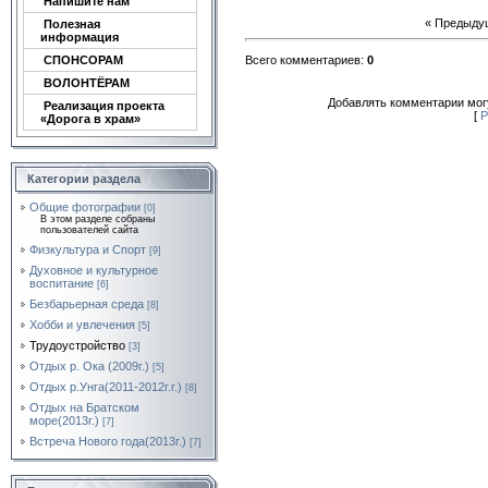
Напишите нам
« Предыду
Полезная
информация
СПОНСОРАМ
Всего комментариев
:
0
ВОЛОНТЁРАМ
Добавлять комментарии могу
Реализация проекта
[
Р
«Дорога в храм»
Категории раздела
Общие фотографии
[0]
В этом разделе собраны
пользователей сайта
Физкультура и Спорт
[9]
Духовное и культурное
воспитание
[6]
Безбарьерная среда
[8]
Хобби и увлечения
[5]
Трудоустройство
[3]
Отдых р. Ока (2009г.)
[5]
Отдых р.Унга(2011-2012г.г.)
[8]
Отдых на Братском
море(2013г.)
[7]
Встреча Нового года(2013г.)
[7]