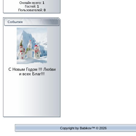
Онлайн всего:
1
Гостей:
1
Пользователей:
0
События
С Новым Годом !!! Любви
и всех Благ!!!
Copyright by Babikov™ © 2026