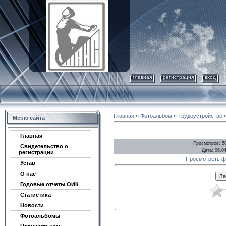
главная
регистрация
вход
Главная
»
Фотоальбом
»
Трудоустройство
»
Меню сайта
Главная
Просмотров
: 5
Свидетельство о
Дата
: 06.0
регистрации
Просмотреть ф
Устав
О нас
Годовые отчеты ОИК
Статистика
Новости
Фотоальбомы